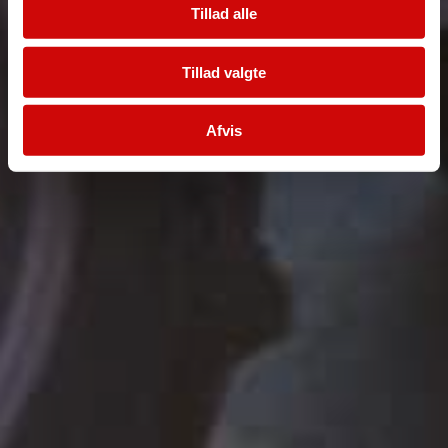
Tillad alle
Tillad valgte
Afvis
Få et tilbud
Udfyld formularen for et uforpligtende tilbud. Vi ser frem til
at hjælpe dig godt videre med dit næste projekt.