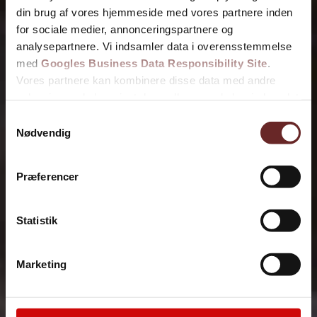
din brug af vores hjemmeside med vores partnere inden
for sociale medier, annonceringspartnere og
analysepartnere. Vi indsamler data i overensstemmelse
med
Googles Business Data Responsibility Site
.
Vores partnere kan kombinere disse data med andre
oplysninger, du har givet dem, eller som de har indsamlet
fra din brug af deres tjenester.
Samtykkevalg
Nødvendig
Se Cookie & Privatlivspolitik
her
Præferencer
Statistik
Marketing