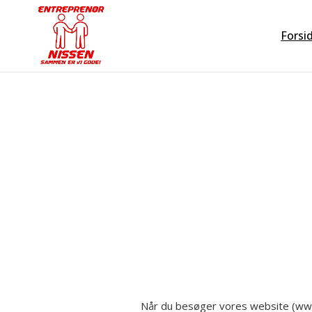
Spring til hovedindhold
Spring til sidefod
Forsi
Når du besøger vores website (www.