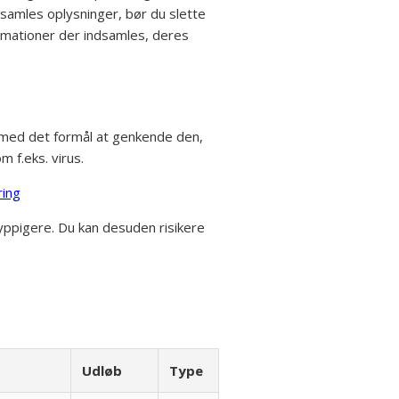
dsamles oplysninger, bør du slette
ormationer der indsamles, deres
e med det formål at genkende den,
m f.eks. virus.
ring
hyppigere. Du kan desuden risikere
Udløb
Type