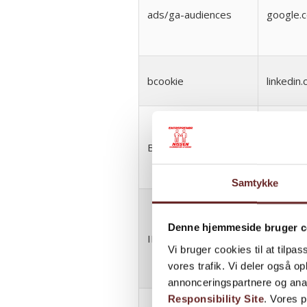
ads/ga-audiences
google.
bcookie
linkedin
BizoID
ads.link
Samtykke
Denne hjemmeside bruger c
IDE
doublecl
Vi bruger cookies til at tilpas
vores trafik. Vi deler også 
annonceringspartnere og ana
Responsibility Site
. Vores 