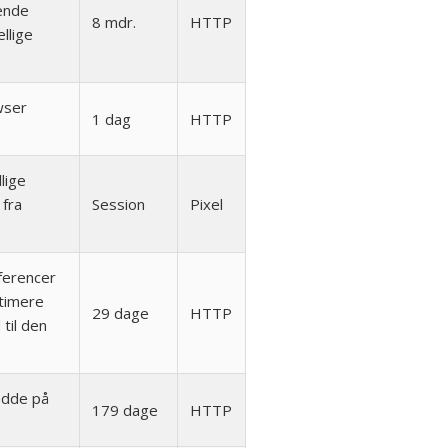
ende
8 mdr.
HTTP
llige
wser
1 dag
HTTP
lige
 fra
Session
Pixel
ferencer
ptimere
29 dage
HTTP
til den
edde på
179 dage
HTTP