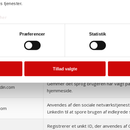
s tjenester.
k.com
reklame-tjenester, herunder realtids-bud
tredjeparts-annoncører.
her
Registrerer et unikt ID, der identificerer
com
enhed ved tilbagevendende besøg. ID’et
Præferencer
Statistik
til at målrette annoncer
Registrerer et unikt ID på mobile enheder
.com
muliggøre tracking baseret på geografis
Tillad valgte
lokation.
Gemmer det sprog brugeren har valgt på
edin.com
hjemmeside.
Anvendes af den sociale netværkstjenes
.com
LinkedIn til at spore brugen af indlejrede 
Registrerer et unikt ID, der anvendes af G