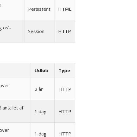
s
Persistent
HTML
g os’-
Session
HTTP
Udløb
Type
 over
2 år
HTTP
 antallet af
1 dag
HTTP
 over
1 dag
HTTP