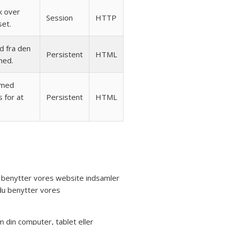
ik over
Session
HTTP
set.
d fra den
Persistent
HTML
hed.
 med
 for at
Persistent
HTML
du benytter vores website indsamler
 du benytter vores
m din computer, tablet eller