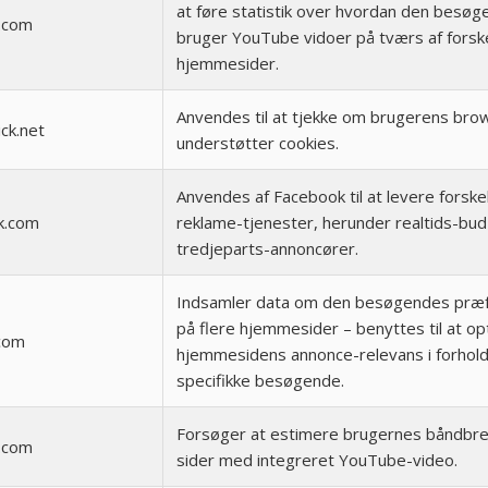
at føre statistik over hvordan den besøg
.com
bruger YouTube vidoer på tværs af forske
hjemmesider.
Anvendes til at tjekke om brugerens bro
ick.net
understøtter cookies.
Anvendes af Facebook til at levere forskel
k.com
reklame-tjenester, herunder realtids-bud
tredjeparts-annoncører.
Indsamler data om den besøgendes præ
på flere hjemmesider – benyttes til at o
.com
hjemmesidens annonce-relevans i forhold 
specifikke besøgende.
Forsøger at estimere brugernes båndbr
.com
sider med integreret YouTube-video.