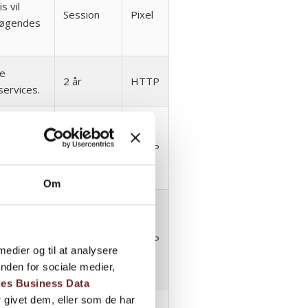
s vil
Session
Pixel
søgendes
te
2 år
HTTP
services.
ferencer
ptimere
29 dage
HTTP
til den
Om
istrere og
dlinger
nnoncørens
1 år
HTTP
 medier og til at analysere
 en
nden for sociale medier,
ugeren.
es Business Data
 givet dem, eller som de har
lige