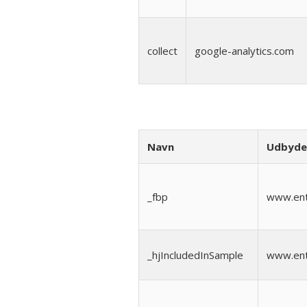
collect
google-analytics.com
Navn
Udbyde
_fbp
www.ent
_hjIncludedInSample
www.ent