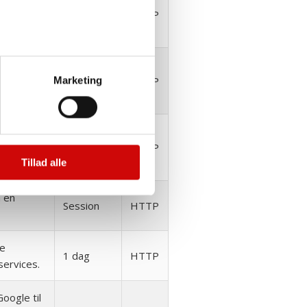
 fra
3 mdr.
HTTP
 brugerens
 anvendes
6 mdr.
HTTP
Marketing
 for at
k GPS
1 dag
HTTP
Tillad alle
 en
Session
HTTP
te
1 dag
HTTP
services.
oogle til