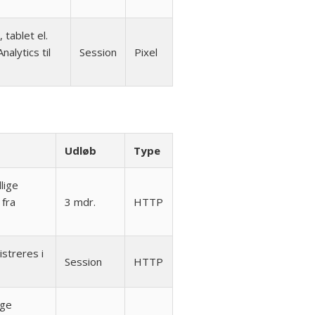
tablet el.
alytics til
Session
Pixel
Udløb
Type
lige
 fra
3 mdr.
HTTP
streres i
Session
HTTP
age