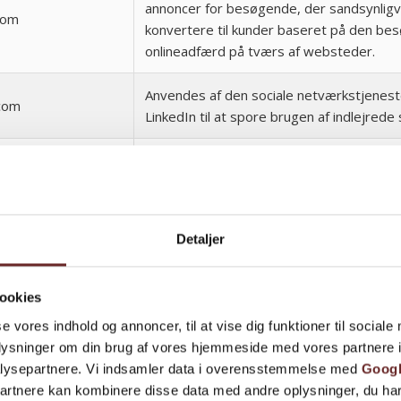
annoncer for besøgende, der sandsynligvi
com
konvertere til kunder baseret på den be
onlineadfærd på tværs af websteder.
Anvendes af den sociale netværkstjenes
.com
LinkedIn til at spore brugen af indlejrede 
Indsamler data om den besøgendes præ
på flere hjemmesider – benyttes til at o
edin.com
hjemmesidens annonce-relevans i forhold 
specifikke besøgende.
Detaljer
Anvendes af Google DoubleClick til at reg
rapportere om hjemmesidebrugerens han
ookies
ick.net
efter at have set eller klikket på en af a
se vores indhold og annoncer, til at vise dig funktioner til sociale
annoncer. Formålet er at måle effekten af
oplysninger om din brug af vores hjemmeside med vores partnere i
annonce samt at målrette annoncer til br
lysepartnere. Vi indsamler data i overensstemmelse med
Googl
partnere kan kombinere disse data med andre oplysninger, du har
Anvendes af Facebook til at levere forskel