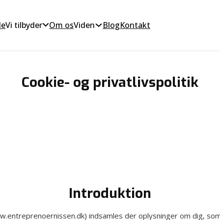
de
Vi tilbyder
Om os
Viden
Blog
Kontakt
Cookie- og privatlivspolitik
Introduktion
entreprenoernissen.dk) indsamles der oplysninger om dig, som b