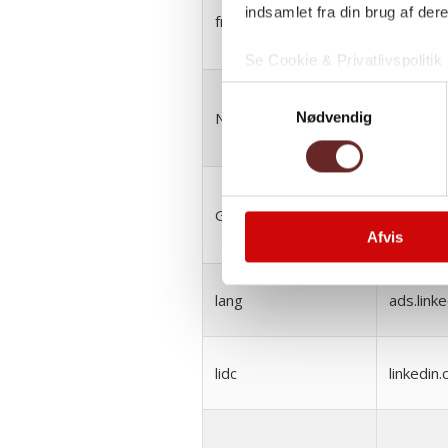
indsamlet fra din brug af dere
fr
faceboo
Se Cookie & Privatlivspolitik
Samtykkevalg
NID
google.
Nødvendig
GPS
youtube
Afvis
lang
ads.link
lidc
linkedin