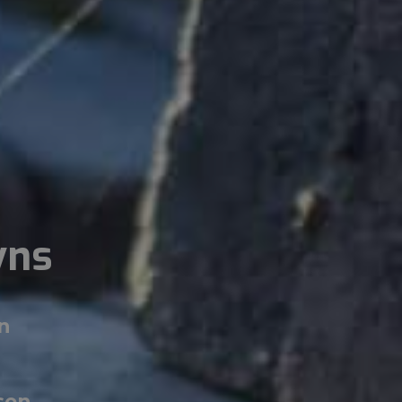
vns
en
sen