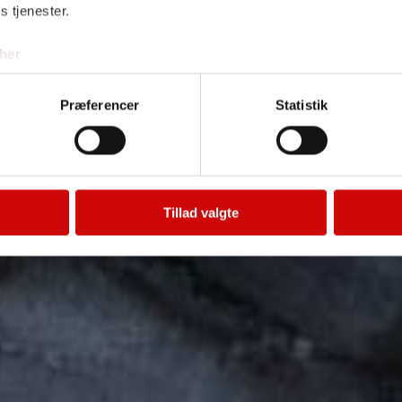
s tjenester.
Tilføj file
her
Præferencer
Statistik
Send
Tillad valgte