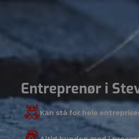
Entreprenør i Ste
Kan stå for hele entrepris
Altid kunden med i proces