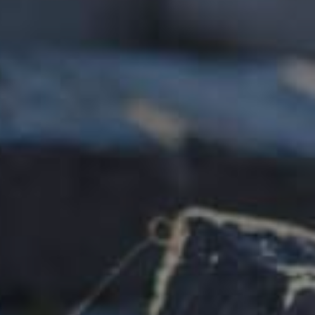
Få et
Udfyld fo
frem til a