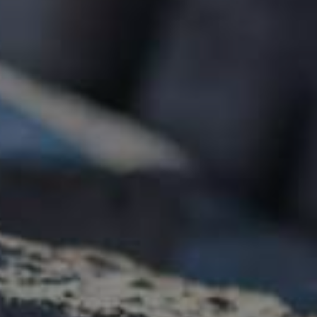
 tilbud
rmularen for et uforpligtende tilbud. Vi ser
t hjælpe dig godt videre med dit næste projekt.