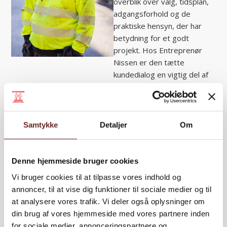
overblik over valg, tidsplan,
adgangsforhold og de
praktiske hensyn, der har
betydning for et godt
projekt. Hos Entreprenør
Nissen er den tætte
kundedialog en vigtig del af
arbejdet, fordi mange
anlægsopgaver kræver
løbende sparring, realistiske
forventninger og løsninger,
Samtykke
Detaljer
Om
der passer til den konkrete
ejendom.
Denne hjemmeside bruger cookies
Martin Nissen arbejder med
Vi bruger cookies til at tilpasse vores indhold og
et særligt blik for holdbare
annoncer, til at vise dig funktioner til sociale medier og til
løsninger, der kan fungere i
at analysere vores trafik. Vi deler også oplysninger om
det danske klima og i en travl
din brug af vores hjemmeside med vores partnere inden
hverdag. Derfor er fokus ikke
for sociale medier, annonceringspartnere og