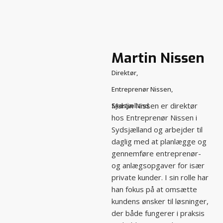
Spring til hovedindhold
Spring til sidefod
Martin Nissen
Direktør,
Entreprenør Nissen,
Martin Nissen er direktør
Sydsjælland
hos Entreprenør Nissen i
Sydsjælland og arbejder til
daglig med at planlægge og
gennemføre entreprenør-
og anlægsopgaver for især
private kunder. I sin rolle har
han fokus på at omsætte
kundens ønsker til løsninger,
der både fungerer i praksis